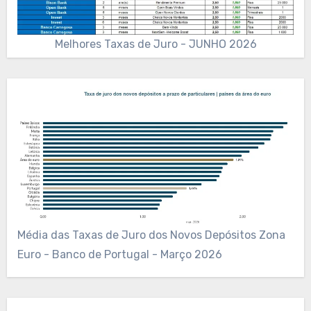
Melhores Taxas de Juro - JUNHO 2026
Média das Taxas de Juro dos Novos Depósitos Zona
Euro - Banco de Portugal - Março 2026