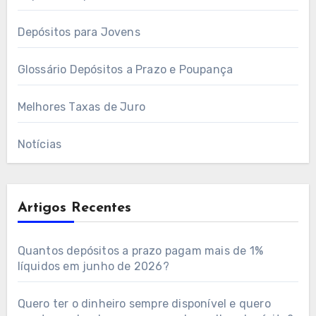
Depósitos para Jovens
Glossário Depósitos a Prazo e Poupança
Melhores Taxas de Juro
Notícias
Artigos Recentes
Quantos depósitos a prazo pagam mais de 1%
líquidos em junho de 2026?
Quero ter o dinheiro sempre disponível e quero