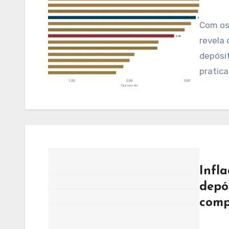
Com os
revela 
depósit
pratic
Infl
depó
comp