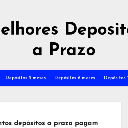
elhores Deposit
a Prazo
Depósitos 3 meses
Depósitos 6 meses
Depósitos 
tos depósitos a prazo pagam