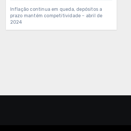
Inflação continua em queda, depósitos a
prazo mantém competitividade – abril de
2024