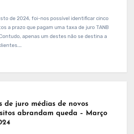
to de 2024, foi-nos possível identificar cinco
tos a prazo que pagam uma taxa de juro TANB
 Contudo, apenas um destes não se destina a
lientes.…
s de juro médias de novos
sitos abrandam queda – Março
024