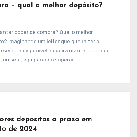
ra – qual o melhor depósito?
anter poder de compra? Qual o melhor
o? Imaginando um leitor que queira ter o
o sempre disponível e queira manter poder de
 ou seja, equiparar ou superar…
ores depósitos a prazo em
to de 2024