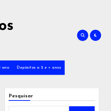
os
1 ano
Depósitos a 2 e + anos
Pesquisar