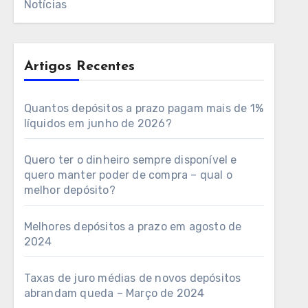
Notícias
Artigos Recentes
Quantos depósitos a prazo pagam mais de 1%
líquidos em junho de 2026?
Quero ter o dinheiro sempre disponível e
quero manter poder de compra – qual o
melhor depósito?
Melhores depósitos a prazo em agosto de
2024
Taxas de juro médias de novos depósitos
abrandam queda – Março de 2024