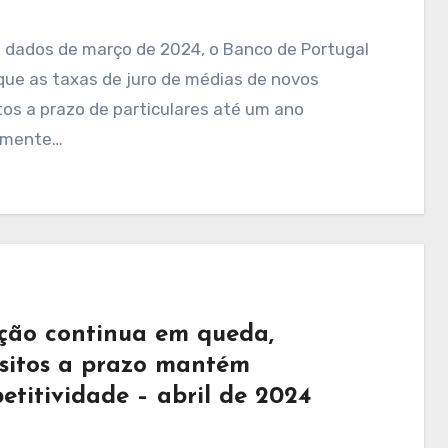
 dados de março de 2024, o Banco de Portugal
que as taxas de juro de médias de novos
os a prazo de particulares até um ano
amente…
ação continua em queda,
sitos a prazo mantém
etitividade – abril de 2024