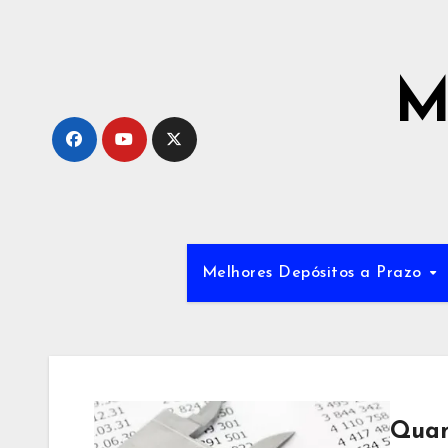
Skip
to
content
M
Melhores Depósitos a Prazo
Quan