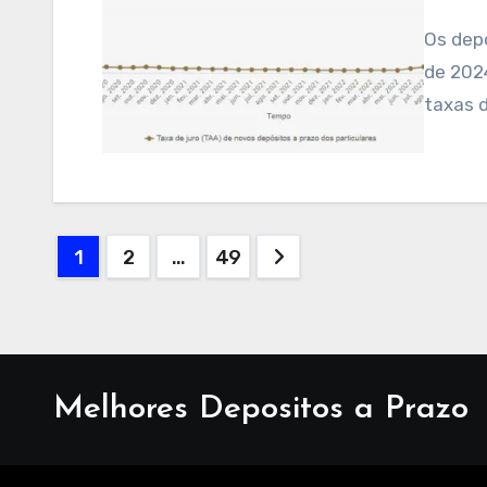
Os depó
de 2024
taxas d
Paginação
1
2
…
49
dos
conteúdos
Melhores Depositos a Prazo