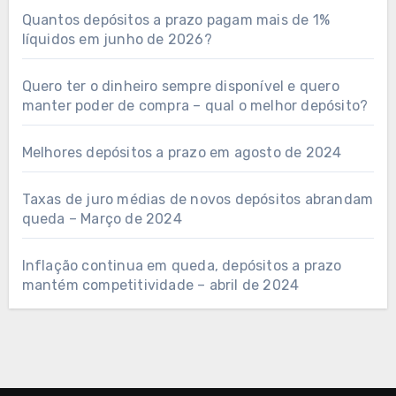
Quantos depósitos a prazo pagam mais de 1%
líquidos em junho de 2026?
Quero ter o dinheiro sempre disponível e quero
manter poder de compra – qual o melhor depósito?
Melhores depósitos a prazo em agosto de 2024
Taxas de juro médias de novos depósitos abrandam
queda – Março de 2024
Inflação continua em queda, depósitos a prazo
mantém competitividade – abril de 2024