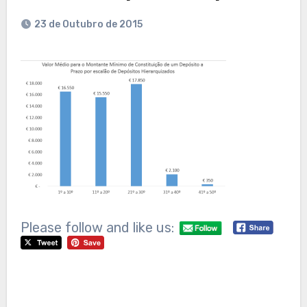
23 de Outubro de 2015
Please follow and like us: