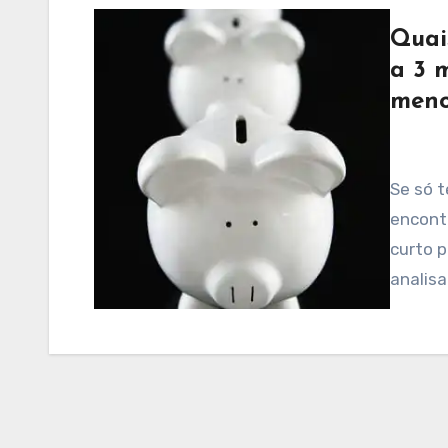
Quai
a 3 
meno
Se só 
encontr
curto 
analis