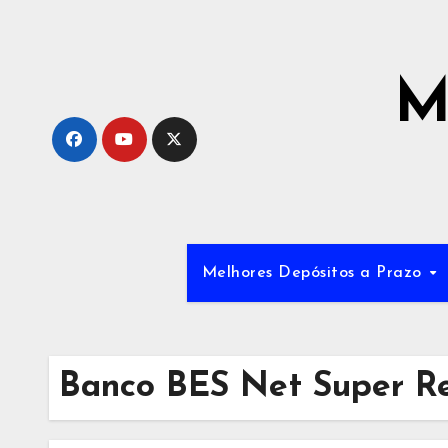
Skip
to
content
M
Melhores Depósitos a Prazo
Banco BES Net Super R