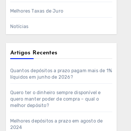
Melhores Taxas de Juro
Notícias
Artigos Recentes
Quantos depósitos a prazo pagam mais de 1%
líquidos em junho de 2026?
Quero ter o dinheiro sempre disponível e
quero manter poder de compra – qual o
melhor depósito?
Melhores depósitos a prazo em agosto de
2024