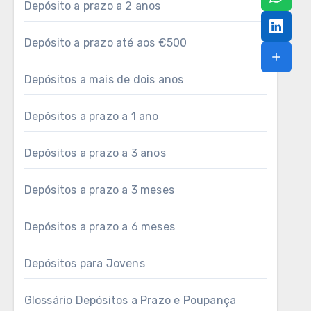
Depósito a prazo a 2 anos
Depósito a prazo até aos €500
Depósitos a mais de dois anos
Depósitos a prazo a 1 ano
Depósitos a prazo a 3 anos
Depósitos a prazo a 3 meses
Depósitos a prazo a 6 meses
Depósitos para Jovens
Glossário Depósitos a Prazo e Poupança