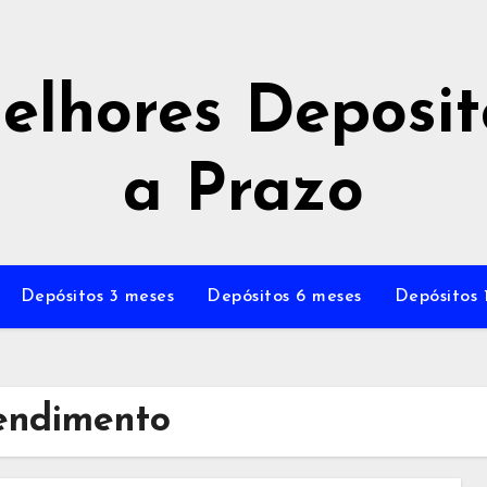
elhores Deposit
a Prazo
Depósitos 3 meses
Depósitos 6 meses
Depósitos 
endimento