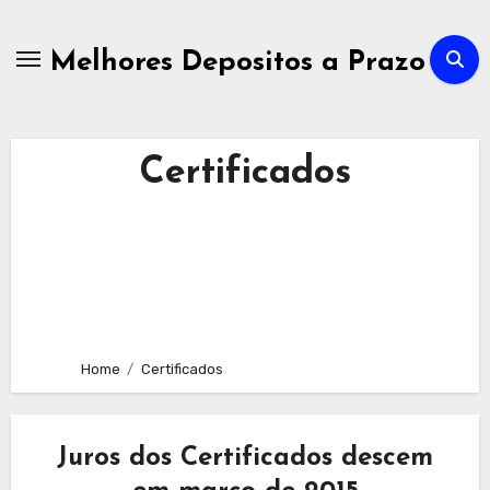
Skip
to
Melhores Depositos a Prazo
content
Certificados
Home
Certificados
Juros dos Certificados descem