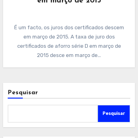
em março de 2015
É um facto, os juros dos certificados descem
em março de 2015. A taxa de juro dos
certificados de aforro série D em março de
2015 desce em março de…
Pesquisar
Pesquisar