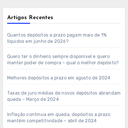
Artigos Recentes
Quantos depósitos a prazo pagam mais de 1%
líquidos em junho de 2026?
Quero ter o dinheiro sempre disponível e quero
manter poder de compra – qual o melhor depósito?
Melhores depósitos a prazo em agosto de 2024
Taxas de juro médias de novos depósitos abrandam
queda – Março de 2024
Inflação continua em queda, depósitos a prazo
mantém competitividade – abril de 2024