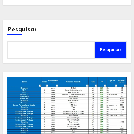
Pesquisar
Pesquisar