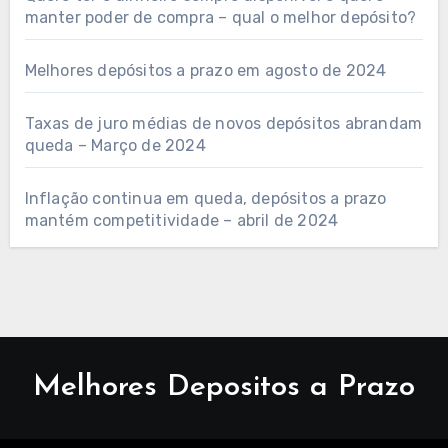
manter poder de compra – qual o melhor depósito?
Melhores depósitos a prazo em agosto de 2024
Taxas de juro médias de novos depósitos abrandam
queda – Março de 2024
Inflação continua em queda, depósitos a prazo
mantém competitividade – abril de 2024
Melhores Depositos a Prazo