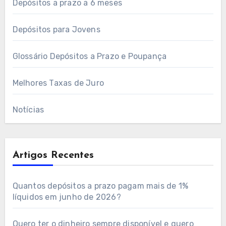
Depósitos a prazo a 6 meses
Depósitos para Jovens
Glossário Depósitos a Prazo e Poupança
Melhores Taxas de Juro
Notícias
Artigos Recentes
Quantos depósitos a prazo pagam mais de 1%
líquidos em junho de 2026?
Quero ter o dinheiro sempre disponível e quero