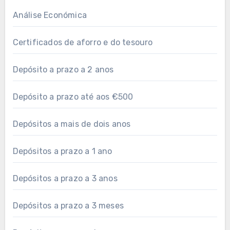
Análise Económica
Certificados de aforro e do tesouro
Depósito a prazo a 2 anos
Depósito a prazo até aos €500
Depósitos a mais de dois anos
Depósitos a prazo a 1 ano
Depósitos a prazo a 3 anos
Depósitos a prazo a 3 meses