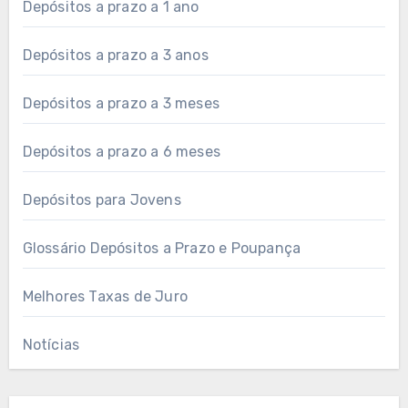
Depósitos a prazo a 1 ano
Depósitos a prazo a 3 anos
Depósitos a prazo a 3 meses
Depósitos a prazo a 6 meses
Depósitos para Jovens
Glossário Depósitos a Prazo e Poupança
Melhores Taxas de Juro
Notícias