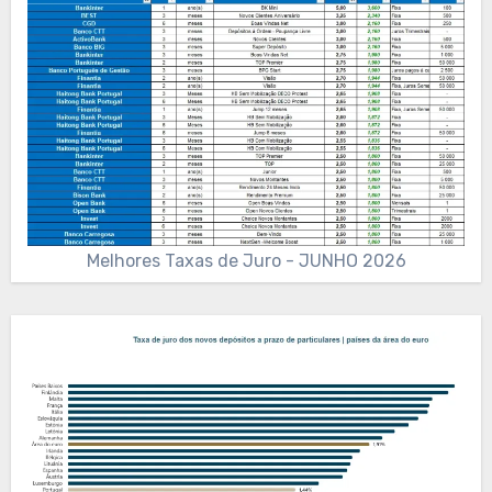
Melhores Taxas de Juro - JUNHO 2026