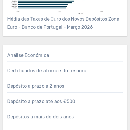
Média das Taxas de Juro dos Novos Depósitos Zona
Euro - Banco de Portugal - Março 2026
Análise Económica
Certificados de aforro e do tesouro
Depósito a prazo a 2 anos
Depósito a prazo até aos €500
Depósitos a mais de dois anos