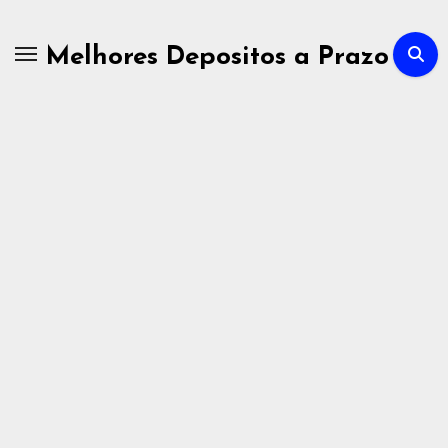
Skip
to
Melhores Depositos a Prazo
content