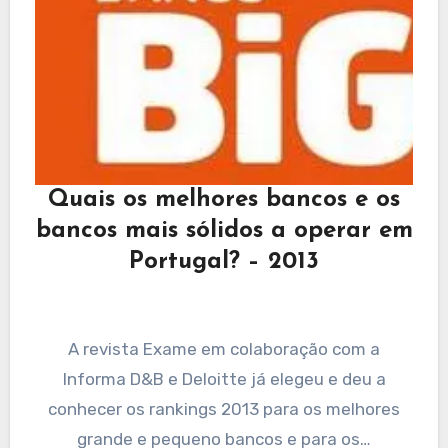
Quais os melhores bancos e os
bancos mais sólidos a operar em
Portugal? – 2013
A revista Exame em colaboração com a
Informa D&B e Deloitte já elegeu e deu a
conhecer os rankings 2013 para os melhores
grande e pequeno bancos e para os…