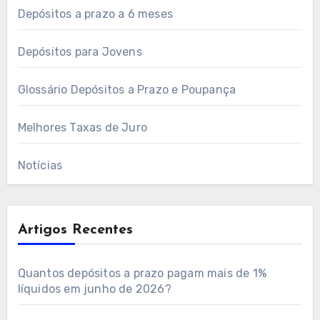
Depósitos a prazo a 6 meses
Depósitos para Jovens
Glossário Depósitos a Prazo e Poupança
Melhores Taxas de Juro
Notícias
Artigos Recentes
Quantos depósitos a prazo pagam mais de 1%
líquidos em junho de 2026?