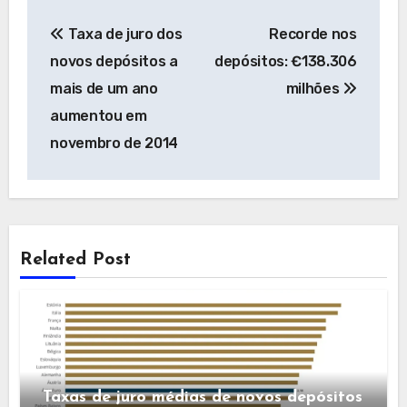
Navegação
Taxa de juro dos
Recorde nos
de
novos depósitos a
depósitos: €138.306
artigos
mais de um ano
milhões
aumentou em
novembro de 2014
Related Post
Taxas de juro médias de novos depósitos