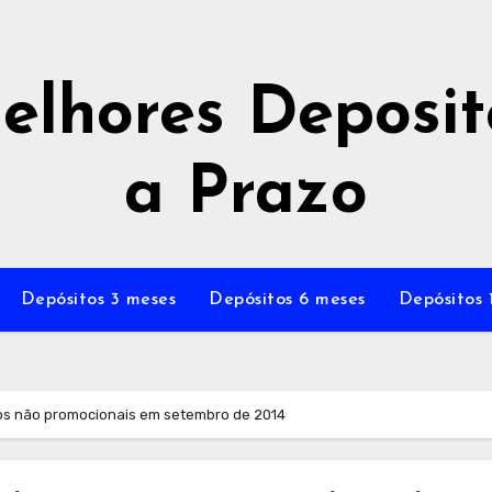
elhores Deposit
a Prazo
Depósitos 3 meses
Depósitos 6 meses
Depósitos 
os não promocionais em setembro de 2014