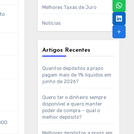
Melhores Taxas de Juro
to
o
Notícias
0
Artigos Recentes
Quantos depósitos a prazo
pagam mais de 1% líquidos em
junho de 2026?
Quero ter o dinheiro sempre
disponível e quero manter
poder de compra – qual o
melhor depósito?
000
Melhores depósitos a prazo em