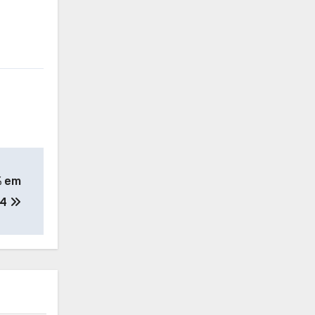
% em
14