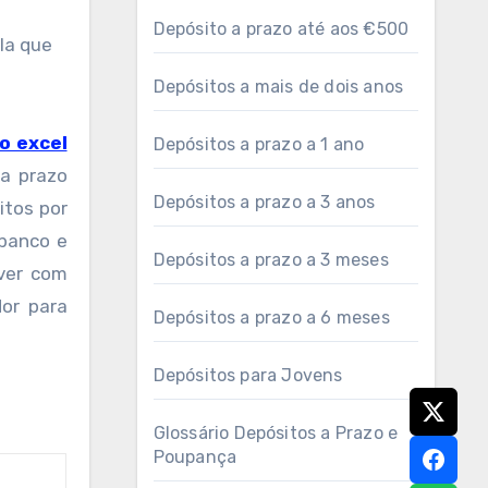
Depósito a prazo até aos €500
la que
Depósitos a mais de dois anos
ro excel
Depósitos a prazo a 1 ano
 a prazo
Depósitos a prazo a 3 anos
itos por
 banco e
Depósitos a prazo a 3 meses
 ver com
or para
Depósitos a prazo a 6 meses
Depósitos para Jovens
Glossário Depósitos a Prazo e
Poupança