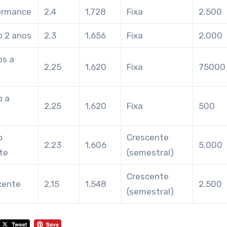
ormance
2,4
1,728
Fixa
2.500
o 2 anos
2,3
1,656
Fixa
2.000
os a
2,25
1,620
Fixa
75000
o a
2,25
1,620
Fixa
500
o
Crescente
2,23
1,606
5.000
te
(semestral)
Crescente
cente
2,15
1,548
2.500
(semestral)