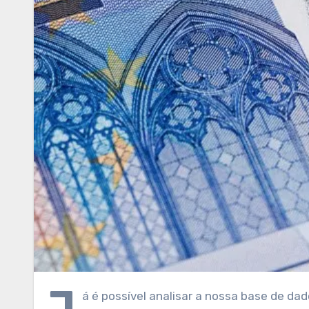
J
á é possível analisar a nossa base de da