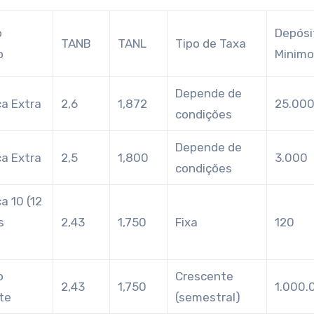
o
Depósi
TANB
TANL
Tipo de Taxa
o
Minim
Depende de
a Extra
2,6
1,872
25.00
condições
Depende de
a Extra
2,5
1,800
3.000
condições
a 10 (12
s
2,43
1,750
Fixa
120
o
Crescente
2,43
1,750
1.000.
te
(semestral)