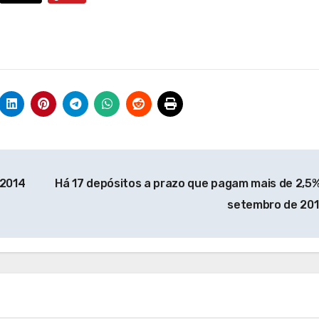
 2014
Há 17 depósitos a prazo que pagam mais de 2,5
setembro de 20