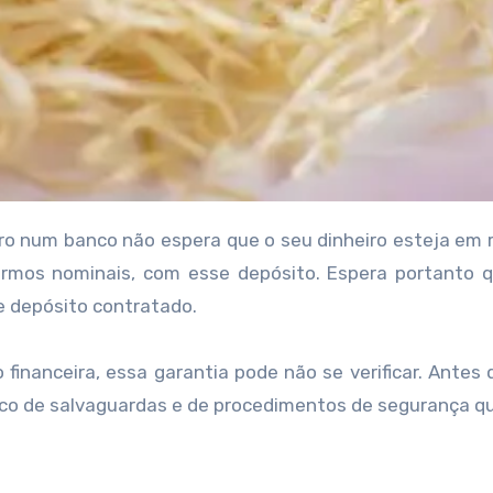
iro num banco não espera que o seu dinheiro esteja em r
termos nominais, com esse depósito. Espera portanto 
de depósito contratado.
 financeira, essa garantia pode não se verificar. Antes 
ico de salvaguardas e de procedimentos de segurança q