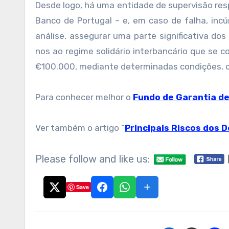
Desde logo, há uma entidade de supervisão res
Banco de Portugal – e, em caso de falha, incú
análise, assegurar uma parte significativa d
nos ao regime solidário interbancário que se 
€100.000, mediante determinadas condições, o
Para conhecer melhor o
Fundo de Garantia de
Ver também o artigo “
Principais Riscos dos 
Please follow and like us:
Save