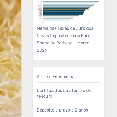
Média das Taxas de Juro dos
Novos Depósitos Zona Euro -
Banco de Portugal - Março
2026
Análise Económica
Certificados de aforro e do
tesouro
Depósito a prazo a 2 anos