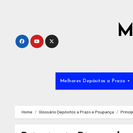
Skip
to
content
M
Melhores Depósitos a Prazo
Home
Glossário Depósitos a Prazo e Poupança
Princi