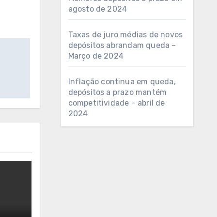
agosto de 2024
Taxas de juro médias de novos
depósitos abrandam queda –
Março de 2024
Inflação continua em queda,
depósitos a prazo mantém
competitividade – abril de
2024