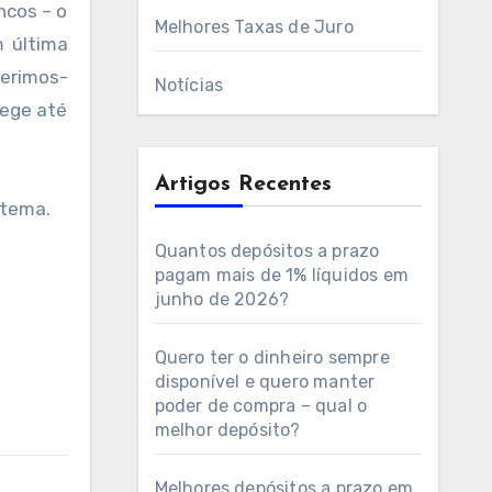
ncos – o
Melhores Taxas de Juro
m última
ferimos-
Notícias
tege até
Artigos Recentes
 tema.
Quantos depósitos a prazo
pagam mais de 1% líquidos em
junho de 2026?
Quero ter o dinheiro sempre
disponível e quero manter
poder de compra – qual o
melhor depósito?
Melhores depósitos a prazo em