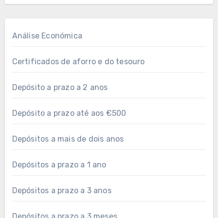
Análise Económica
Certificados de aforro e do tesouro
Depósito a prazo a 2 anos
Depósito a prazo até aos €500
Depósitos a mais de dois anos
Depósitos a prazo a 1 ano
Depósitos a prazo a 3 anos
Depósitos a prazo a 3 meses