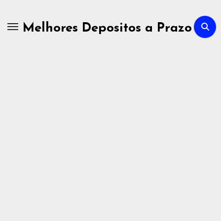
Skip
to
Melhores Depositos a Prazo
content