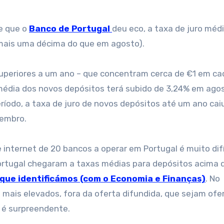
e que o
Banco de Portugal
deu eco, a taxa de juro méd
 (mais uma décima do que em agosto).
superiores a um ano – que concentram cerca de €1 em ca
 média dos novos depósitos terá subido de 3,24% em ago
íodo, a taxa de juro de novos depósitos até um ano ca
tembro.
e internet de 20 bancos a operar em Portugal é muito difí
rtugal chegaram a taxas médias para depósitos acima 
 que identificámos (com o Economia e Finanças)
. No
s mais elevados, fora da oferta difundida, que sejam ofe
 é surpreendente.