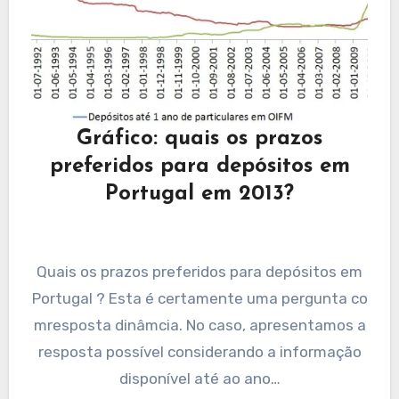
Gráfico: quais os prazos
preferidos para depósitos em
Portugal em 2013?
Quais os prazos preferidos para depósitos em
Portugal ? Esta é certamente uma pergunta co
mresposta dinâmcia. No caso, apresentamos a
resposta possível considerando a informação
disponível até ao ano…