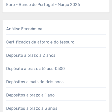
Euro - Banco de Portugal - Março 2026
Análise Económica
Certificados de aforro e do tesouro
Depósito a prazo a 2 anos
Depósito a prazo até aos €500
Depósitos a mais de dois anos
Depósitos a prazo a 1 ano
Depósitos a prazo a 3 anos